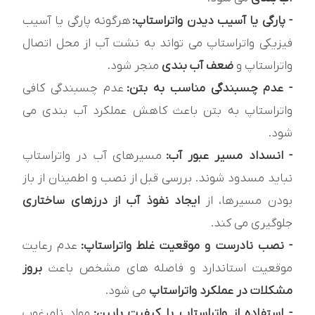
- پارگی یا آسیب دیدن واتراستاپ:
هرگونه پارگی یا آسیب
فیزیکی واتراستاپ می تواند به نشت آب از محل اتصال
واتراستاپ و
ضعف آب بندی
منجر شود.
- عدم چسبندگی مناسب به بتن:
عدم چسبندگی کافی
واتراستاپ به بتن باعث کاهش عملکرد آب بندی می
شود.
- انسداد مسیر عبور آب:
مسیرهای آب در واتراستاپ
نباید مسدود شوند. بررسی قبل از نصب و اطمینان از باز
بودن مسیرها، از
ایجاد نفوذ آب از درزهای ساختاری
جلوگیری می کند.
- نصب نادرست و موقعیت غلط واتراستاپ:
عدم رعایت
موقعیت استاندارد و فاصله های مشخص باعث
بروز
مشکلات در عملکرد واتراستاپ
می شود.
- استفاده از واتراستاپ با کیفیت پایین:
مواد نامرغوب