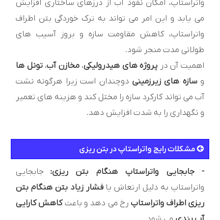
واتراستاپ، امکان نفوذ آب از درزهای ساختاری افزایش
می یابد و این امر می تواند به ترک خوردگی بتن اطراف
واتراستاپ، کاهش مقاومت سازه و بروز آسیب های
طولانی مدت منجر شود.
اهمیت آن در
پروژه های هیدرولیکی
،
مخازن آب
،
تونل ها
و
سازه های زیرزمینی
دوچندان است زیرا هرگونه نشت
آب می تواند کارکرد سازه را مختل کند و هزینه های تعمیر
و نگهداری را به شدت افزایش دهد.
مشکلات رایج واتراستاپ در بتن ریزی
- جابجایی واتراستاپ هنگام بتن ریزی:
جابجایی
واتراستاپ به دلیل ارتعاش یا
فشار زیاد بتن هنگام بتن
ریزی اطراف واتراستاپ
رخ می دهد و باعث
کاهش کارایی
آب بندی
می شود.