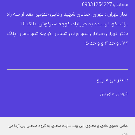
موبایل: 09331254227
انبار تهران : تهران، خیابان شهید رجایی جنوبی، بعد از سه راه
ترانسفو، نرسیده به خیرآباد، کوچه سبزکوش، پلاک 10
دفتر تهران :خیابان سهروردی شمالی , کوچه شهرتاش ، پلاک
۷۴ , واحد ۴ و واحد ۱۵
دسترسی سریع
افزودنی های بتن
تمامی حقوق مادی و معنوی این وب سایت متعلق به گروه صنعتی بتن آریا می
باشد .