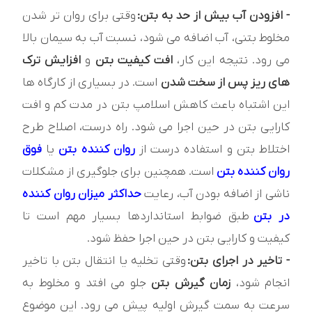
- افزودن آب بیش از حد به بتن:
وقتی برای روان تر شدن
مخلوط بتنی، آب اضافه می شود، نسبت آب به سيمان بالا
می رود. نتيجه اين کار،
افت کيفيت بتن
و
افزايش ترک
های ريز پس از سخت شدن
است. در بسياری از کارگاه ها
اين اشتباه باعث کاهش اسلامپ بتن در مدت کم و افت
کارايی بتن در حين اجرا می شود. راه درست، اصلاح طرح
اختلاط بتن و استفاده درست از
روان کننده بتن
يا
فوق
روان کننده بتن
است. همچنین برای جلوگیری از مشکلات
ناشی از اضافه‌ بودن آب، رعایت
حداکثر میزان روان کننده
در بتن
طبق ضوابط استانداردها بسیار مهم است تا
کیفیت و کارایی بتن در حین اجرا حفظ شود.
- تاخير در اجرای بتن:
وقتی تخلیه یا انتقال بتن با تاخیر
انجام شود،
زمان گیرش بتن
جلو می‌ افتد و مخلوط به
سرعت به سمت گیرش اولیه پیش می‌ رود. این موضوع